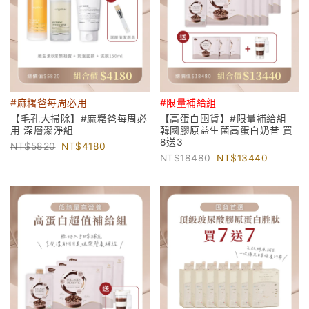
#麻糬爸每周必用
#限量補給組
【毛孔大掃除】#麻糬爸每周必
【高蛋白囤貨】#限量補給組
用 深層潔淨組
韓國膠原益生菌高蛋白奶昔 買
8送3
5820
4180
18480
13440