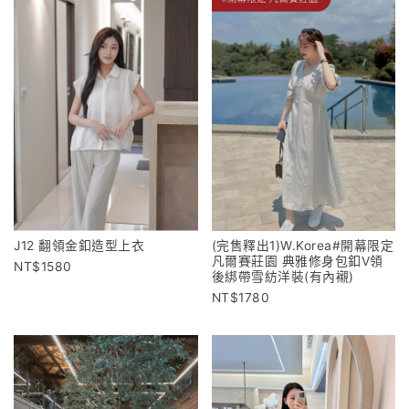
J12 翻領金釦造型上衣
(完售釋出1)W.Korea#開幕限定
凡爾賽莊園 典雅修身包釦V領
1580
後綁帶雪紡洋裝(有內襯)
1780