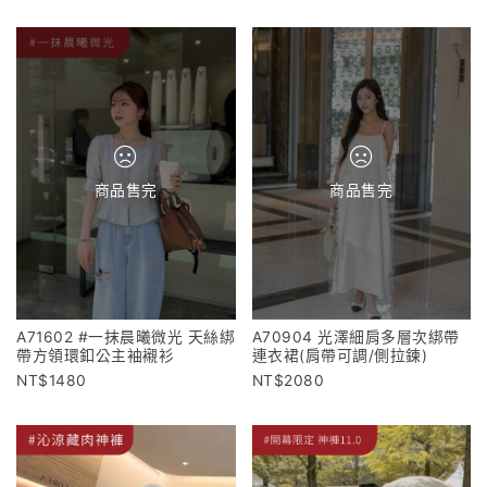
商品售完
商品售完
A71602 #一抹晨曦微光 天絲綁
A70904 光澤細肩多層次綁帶
帶方領環釦公主袖襯衫
連衣裙(肩帶可調/側拉鍊)
1480
2080