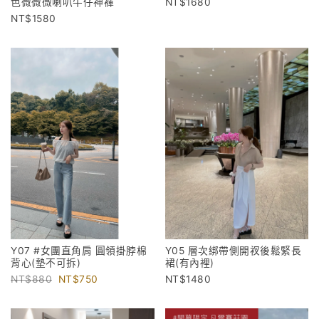
1680
色微微微喇叭牛仔神褲
1580
Y07 #女團直角肩 圓領掛脖棉
Y05 層次綁帶側開衩後鬆緊長
背心(墊不可拆)
裙(有內裡)
880
750
1480