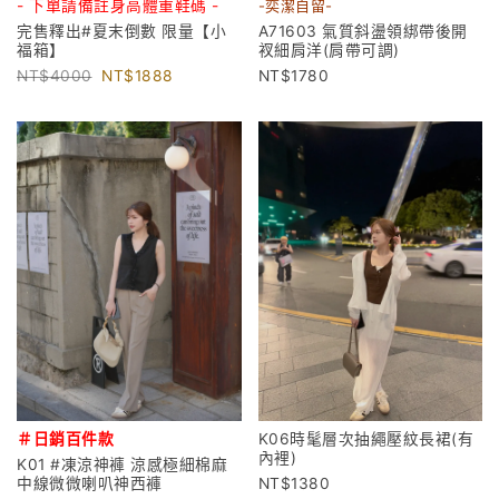
- 下單請備註身高體重鞋碼 -
-奕潔自留-
完售釋出#夏末倒數 限量【小
A71603 氣質斜盪領綁帶後開
福箱】
衩細肩洋(肩帶可調)
4000
1888
1780
＃日銷百件款
K06時髦層次抽繩壓紋長裙(有
內裡)
K01 #凍涼神褲 涼感極細棉麻
中線微微喇叭神西褲
1380