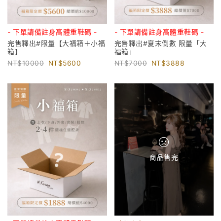
- 下單請備註身高體重鞋碼 -
- 下單請備註身高體重鞋碼 -
完售釋出#限量【大福箱＋小福
完售釋出#夏末倒數 限量「大
箱】
福箱」
10000
5600
7000
3888
商品售完