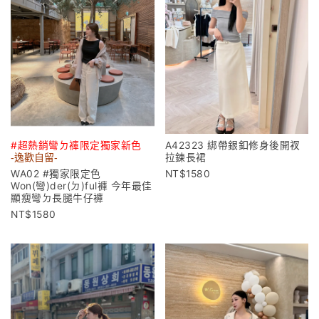
#超熱銷彎ㄉ褲限定獨家新色
A42323 綁帶銀釦修身後開衩
-逸歡自留-
拉鍊長裙
WA02 #獨家限定色
1580
Won(彎)der(ㄉ)ful褲 今年最佳
顯瘦彎ㄉ長腿牛仔褲
1580