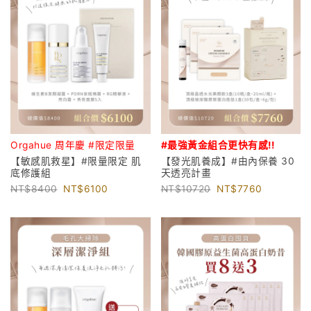
Orgahue 周年慶 #限定限量
#最強黃金組合更
快有感!!
【敏感肌救星】#限量限定 肌
【發光肌養成】#由內保養 30
底修護組
天透亮計畫
8400
6100
10720
7760