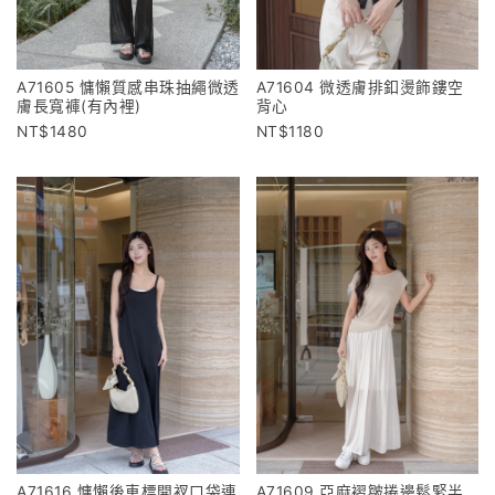
A71605 慵懶質感串珠抽繩微透
A71604 微透膚排釦燙飾鏤空
膚長寬褲(有內裡)
背心
1480
1180
A71616 慵懶後車標開衩口袋連
A71609 亞麻褶皺捲邊鬆緊半