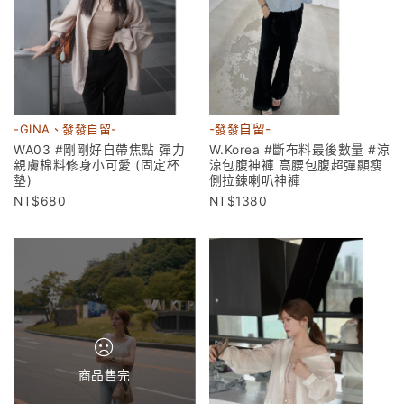
-GINA、發發自留-
-
發發
自留-
WA03 #剛剛好自帶焦點 彈力
W.Korea #斷布料最後數量 #涼
親膚棉料修身小可愛 (固定杯
涼包腹神褲 高腰包腹超彈顯瘦
墊)
側拉鍊喇叭神褲
680
1380
商品售完