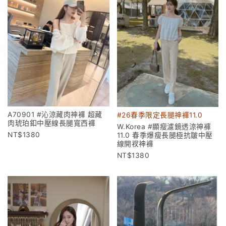
A70901 #沁涼藏肉神褲 超藏
#26春季限定長腿神褲11.0
肉琥珀釦中壓線長腿寬西褲
W.Korea #顯瘦濾鏡透涼神褲
1380
11.0 春季爆瘦長腿極抗皺中壓
線開衩神褲
1380