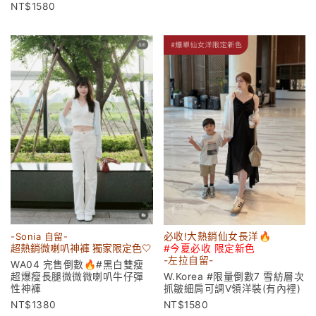
1580
-Sonia 自留-
必收!大熱銷仙女長洋🔥
超熱銷微喇叭神褲 獨家限定色🤍
#今夏必收 限定新色
-左拉
自留-
WA04 完售倒數🔥#黑白雙瘦
超爆瘦長腿微微微喇叭牛仔彈
W.Korea #限量倒數7 雪紡層次
性神褲
抓皺細肩可調V領洋裝(有內裡)
1380
1580