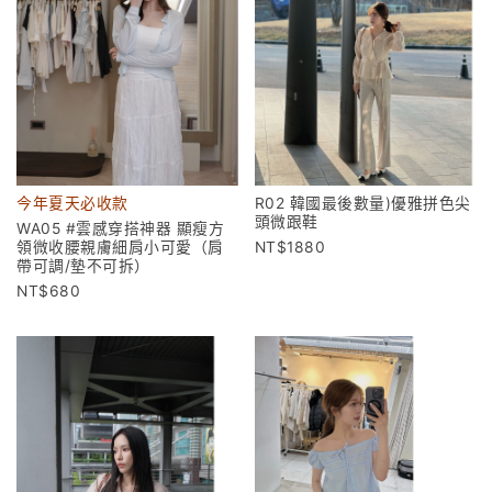
今年夏天必收款
R02 韓國最後數量)優雅拼色尖
頭微跟鞋
WA05 #雲感穿搭神器 顯瘦方
領微收腰親膚細肩小可愛（肩
1880
帶可調/墊不可拆）
680