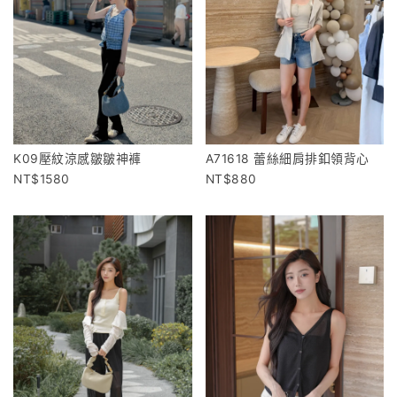
K09壓紋涼感皺皺神褲
A71618 蕾絲細肩排釦領背心
1580
880