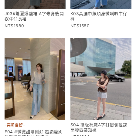
K03高腰中線順身微喇叭牛仔
J03#驚夏爆瘦裙 A字修身後開
褲
衩牛仔長裙
1580
1680
S04 挺版棉麻A字打摺側拉鍊
-奕潔自留-
高腰西裝短褲
F04 #微微甜剛剛好 超顯瘦刷