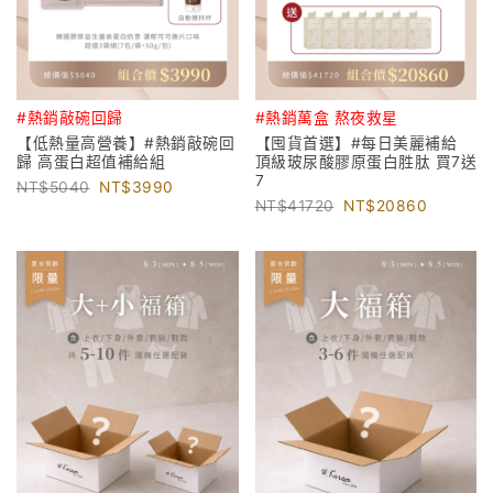
#熱銷敲碗回歸
#熱銷萬盒 熬夜救星
【低熱量高營養】#熱銷敲碗回
【囤貨首選】#每日美麗補給
歸 高蛋白超值補給組
頂級玻尿酸膠原蛋白胜肽 買7送
7
5040
3990
41720
20860