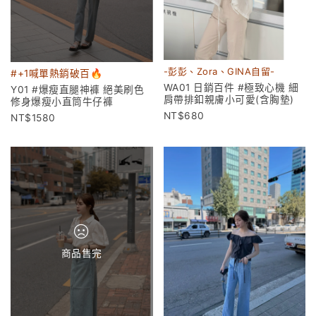
-彭彭、Zora、GINA自留-
#+1喊單熱銷破百🔥
WA01 日銷百件 #極致心機 細
Y01 #爆瘦直腿神褲 絕美刷色
肩帶排釦親膚小可愛(含胸墊)
修身爆瘦小直筒牛仔褲
680
1580
商品售完