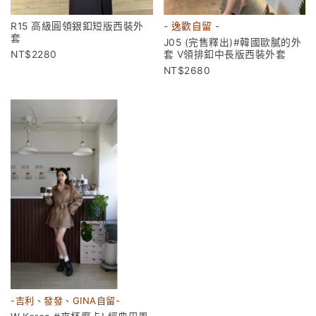
R15 高級圓領銀釦短版西裝外
- 逸歡自留 -
套
J05 (完售釋出)#韓國歐膩的外
2280
套 V領排釦中長版西裝外套
2680
-吉利、發發、GINA自留-