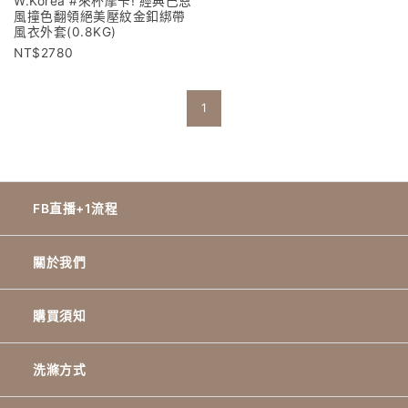
W.Korea #來杯摩卡! 經典巴恩
風撞色翻領絕美壓紋金釦綁帶
風衣外套(0.8KG)
2780
1
FB直播+1流程
關於我們
購買須知
洗滌方式