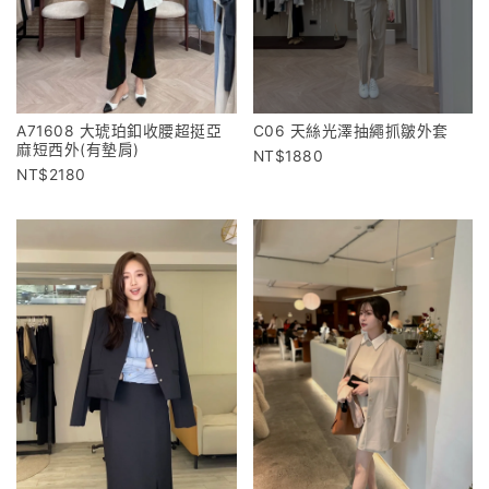
A71608 大琥珀釦收腰超挺亞
C06 天絲光澤抽繩抓皺外套
麻短西外(有墊肩)
1880
2180