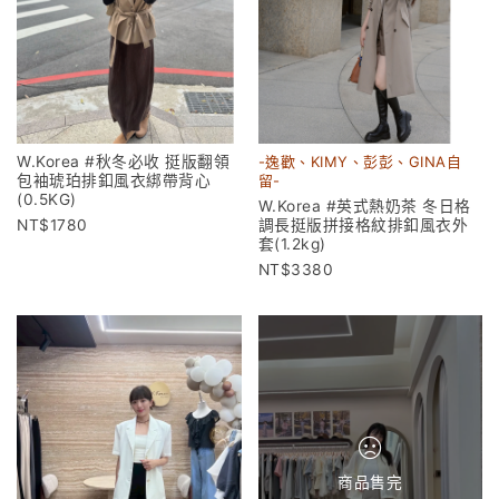
W.Korea #秋冬必收 挺版翻領
-逸歡、KIMY、彭彭、GINA自
包袖琥珀排釦風衣綁帶背心
留-
(0.5KG)
W.Korea #英式熱奶茶 冬日格
1780
調長挺版拼接格紋排釦風衣外
套(1.2kg)
3380
商品售完