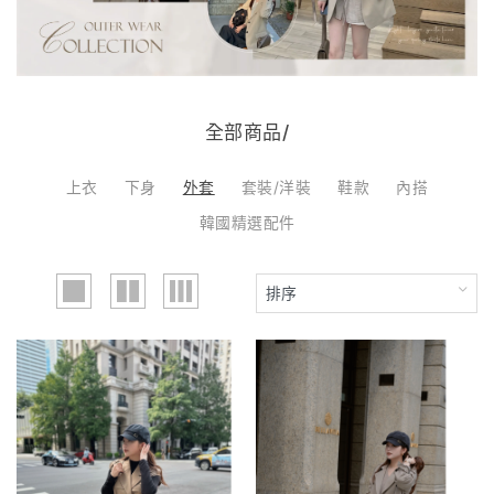
全部商品/
上衣
下身
外套
套裝/洋裝
鞋款
內搭
韓國精選配件