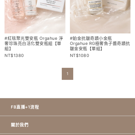
#紅毯聚光雙安瓶 Orgahue 淨
#鉑金抗皺奇蹟小金瓶
奢珍珠亮白活化雙安瓶組【單
Orgahue RG極奢魚子醬奇蹟抗
組】
皺金安瓶【單組】
1380
1080
1
FB直播+1流程
關於我們