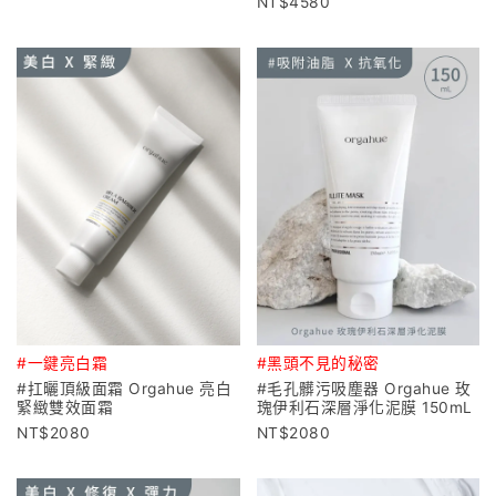
4580
#一鍵亮白霜
#黑頭不見的秘密
#扛曬頂級面霜 Orgahue 亮白
#毛孔髒污吸塵器 Orgahue 玫
緊緻雙效面霜
瑰伊利石深層淨化泥膜 150mL
2080
2080