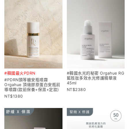
#韓國最火PDRN
#韓國水光的秘密 Orgahue RG
藍胜肽多效水光修護精華液
#PDRN頭等艙安瓶噴霧
45ml
Orgahue 頂級膠原蛋白安瓶前
導噴霧(妝前保養+保濕+定妝)
2380
1380