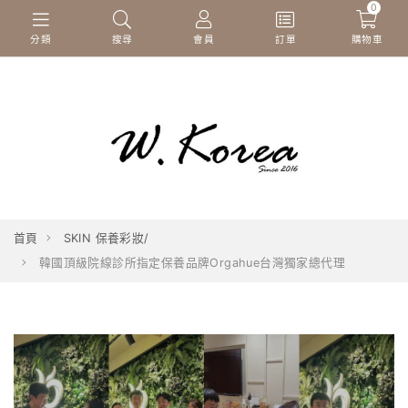
0
分類
搜尋
會員
訂單
購物車
首頁
SKIN 保養彩妝/
韓國頂級院線診所指定保養品牌Orgahue台灣獨家總代理