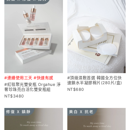
#連續使用三天 #快速有感
#頂級濕敷首選 韓國全方位快
速鎖水半凝膠棉片(280片/盒)
#紅毯聚光雙安瓶 Orgahue 淨
奢珍珠亮白活化雙安瓶組
680
3480