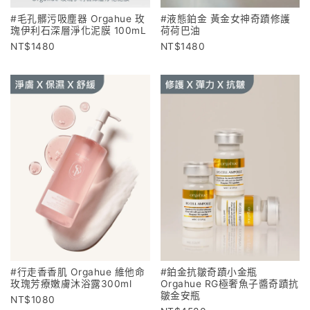
#毛孔髒污吸塵器 Orgahue 玫
#液態鉑金 黃金女神奇蹟修護
瑰伊利石深層淨化泥膜 100mL
荷荷巴油
1480
1480
#行走香香肌 Orgahue 維他命
#鉑金抗皺奇蹟小金瓶
玫瑰芳療嫩膚沐浴露300ml
Orgahue RG極奢魚子醬奇蹟抗
皺金安瓶
1080