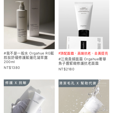
#我不是一般水 Orgahue RG藍
#頂配面霜．高端抗老．去黃提亮
胜肽舒緩修護藍蓮花凝萃露
#江南貴婦面霜 Orgahue奢華
200ml
魚子醬緊緻修護抗老面霜
1380
2180