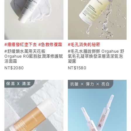
#癢癢發紅塗下去 #急救修復霜
#毛孔消失的秘密
#舒緩鎖水萬用天花板
#毛孔水腫說掰掰 Orgahue 舒
Orgahue RG藍胜肽潤澤修護賦
氧毛孔凝萃煥發深層清潔氣泡
活面霜
凝露
2080
1580