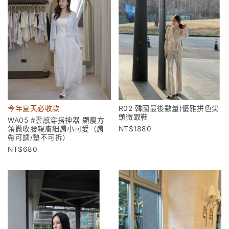
今年夏天必收款
R02 韓國最後數量)優雅拼色尖
頭微跟鞋
WA05 #雲感穿搭神器 顯瘦方
領微收腰親膚細肩小可愛（肩
1880
帶可調/墊不可拆）
680