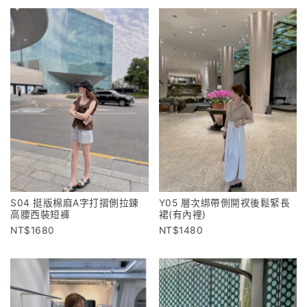
S04 挺版棉麻A字打摺側拉鍊
Y05 層次綁帶側開衩後鬆緊長
高腰西裝短褲
裙(有內裡)
1680
1480