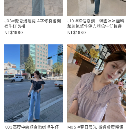
J10 #整個夏到 韓國冰冰面料
J03#驚夏爆瘦裙 A字修身後開
超透氣整件彈力刷色牛仔長褲
衩牛仔長裙
1680
1680
K03高腰中線順身微喇叭牛仔
M05 #春日晨光 微透膚蛋糕領