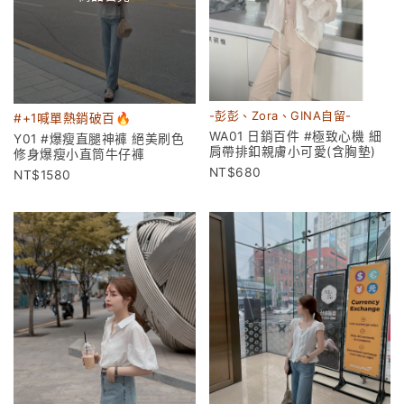
-彭彭、Zora、GINA自留-
#+1喊單熱銷破百🔥
WA01 日銷百件 #極致心機 細
Y01 #爆瘦直腿神褲 絕美刷色
肩帶排釦親膚小可愛(含胸墊)
修身爆瘦小直筒牛仔褲
680
1580