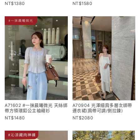
1380
1580
A71602 #一抹晨曦微光 天絲綁
A70904 光澤細肩多層次綁帶
帶方領環釦公主袖襯衫
連衣裙(肩帶可調/側拉鍊)
1480
2080