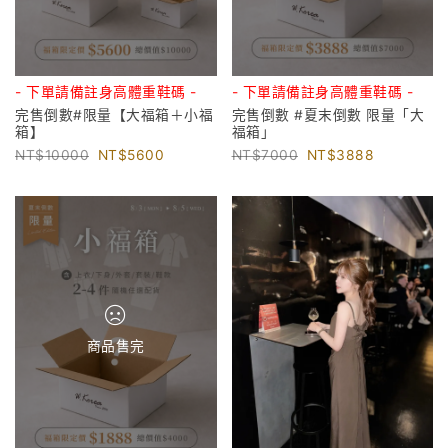
- 下單請備註身高體重鞋碼 -
- 下單請備註身高體重鞋碼 -
完售倒數#限量【大福箱＋小福
完售倒數 #夏末倒數 限量「大
箱】
福箱」
10000
5600
7000
3888
商品售完