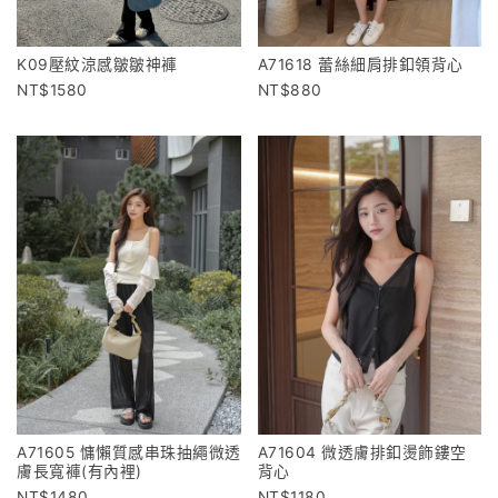
K09壓紋涼感皺皺神褲
A71618 蕾絲細肩排釦領背心
1580
880
A71605 慵懶質感串珠抽繩微透
A71604 微透膚排釦燙飾鏤空
膚長寬褲(有內裡)
背心
1480
1180