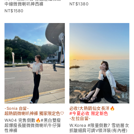
中線微微喇叭神西褲
1380
1580
-Sonia 自留-
必收!大熱銷仙女長洋🔥
超熱銷微喇叭神褲 獨家限定色🤍
#今夏必收 限定新色
-左拉
自留-
WA04 完售倒數🔥#黑白雙瘦
超爆瘦長腿微微微喇叭牛仔彈
W.Korea #限量倒數7 雪紡層次
性神褲
抓皺細肩可調V領洋裝(有內裡)