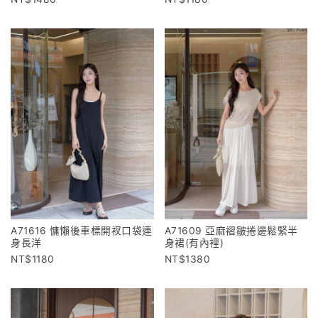
A71616 慵懶後車標開衩口袋連
A71609 亞麻褶皺捲邊鬆緊半
身長洋
身裙(有內裡)
1180
1380