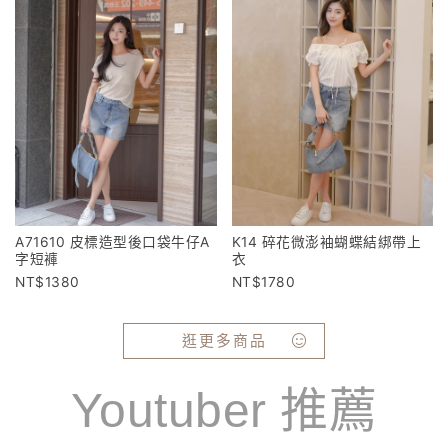
A71610 皮標造型後口袋牛仔A
K14 碎花微澎袖蝴蝶結綁帶上
字短褲
衣
1380
1780
逛更多商品
Youtuber 推薦