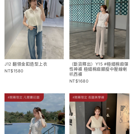
J12 翻領金釦造型上衣
（斷貨釋出）Y15 #極細棉麻彈
性神褲 極細棉麻顯瘦中壓線喇
1580
叭西褲
1680