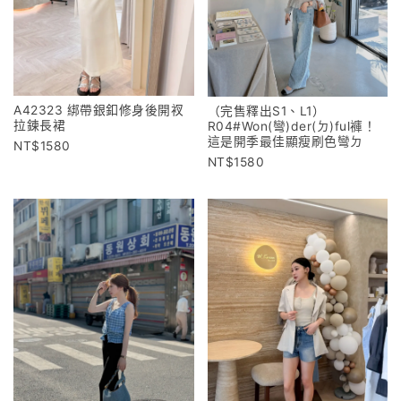
A42323 綁帶銀釦修身後開衩
（完售釋出S1、L1）
拉鍊長裙
R04#Won(彎)der(ㄉ)ful褲！
這是開季最佳顯瘦刷色彎ㄉ
1580
1580