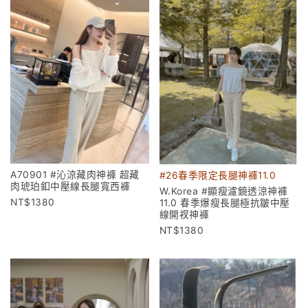
A70901 #沁涼藏肉神褲 超藏
#26春季限定長腿神褲11.0
肉琥珀釦中壓線長腿寬西褲
W.Korea #顯瘦濾鏡透涼神褲
1380
11.0 春季爆瘦長腿極抗皺中壓
線開衩神褲
1380