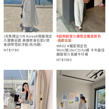
(完售釋出1)W.Korea#開幕限定
#超熱銷彎ㄉ褲限定獨家新色
凡爾賽莊園 典雅修身包釦V領
-逸歡自留-
後綁帶雪紡洋裝(有內襯)
WA02 #獨家限定色
1780
Won(彎)der(ㄉ)ful褲 今年最佳
顯瘦彎ㄉ長腿牛仔褲
1580