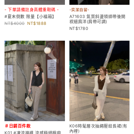
- 下單請備註身高體重鞋碼 -
-奕潔自留-
#夏末倒數 限量【小福箱】
A71603 氣質斜盪領綁帶後開
衩細肩洋(肩帶可調)
4000
1888
1780
＃日銷百件款
K06時髦層次抽繩壓紋長裙(有
內裡)
K01 #凍涼神褲 涼感極細棉麻