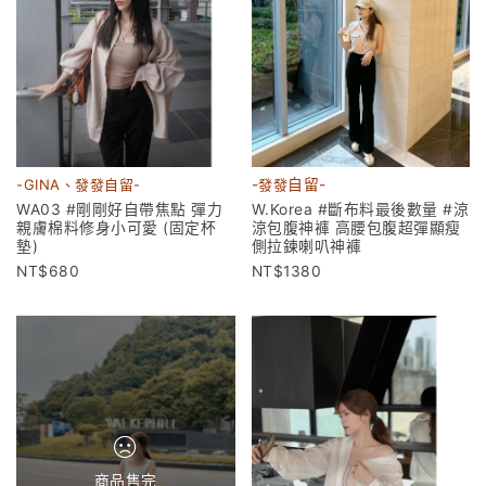
-GINA、發發自留-
-
發發
自留-
WA03 #剛剛好自帶焦點 彈力
W.Korea #斷布料最後數量 #涼
親膚棉料修身小可愛 (固定杯
涼包腹神褲 高腰包腹超彈顯瘦
墊)
側拉鍊喇叭神褲
680
1380
商品售完