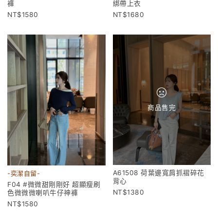
褲
綁帶上衣
1580
1680
商品售完
A61508 荷葉邊寬肩抓褶碎花
-奕潔自留-
背心
F04 #微微甜剛剛好 超顯瘦刷
1380
色微微微喇叭牛仔神褲
1580