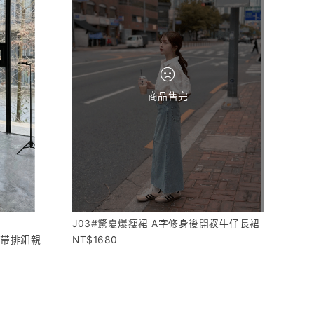
商品售完
J03#驚夏爆瘦裙 A字修身後開衩牛仔長裙
肩帶排釦親
1680