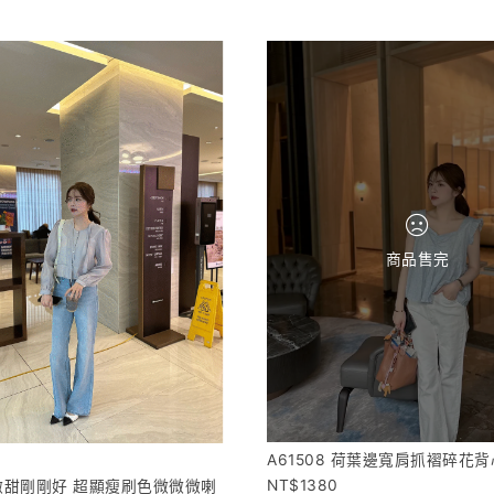
商品售完
A61508 荷葉邊寬肩抓褶碎花背
1380
微微甜剛剛好 超顯瘦刷色微微微喇