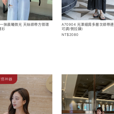
2 #一抹晨曦微光 天絲綁帶方領環
A70904 光澤細肩多層次綁帶
襯衫
可調/側拉鍊)
2080