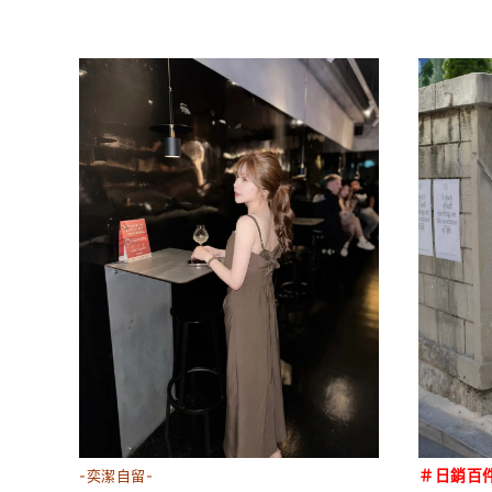
-奕潔自留-
＃日銷百