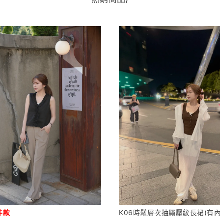
件款
K06時髦層次抽繩壓紋長裙(有內