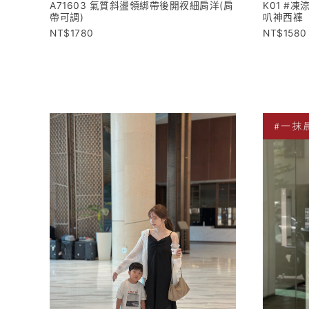
A71603 氣質斜盪領綁帶後開衩細肩洋(肩
K01 #
帶可調)
叭神西褲
1780
1580