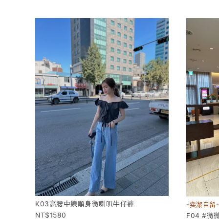
K03高腰中線順身微喇叭牛仔褲
-奕潔自留-
1580
F04 #