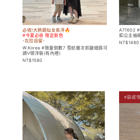
A7160
必收!大熱銷仙女長洋🔥
釦公主袖
#今夏必收 限定新色
-左拉
自留-
1480
W.Korea #限量倒數7 雪紡層次抓皺細肩可
調V領洋裝(有內裡)
1580