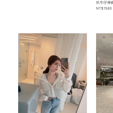
叭牛仔神
1580