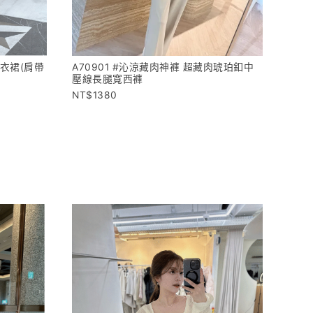
連衣裙(肩帶
A70901 #沁涼藏肉神褲 超藏肉琥珀釦中
壓線長腿寬西褲
1380