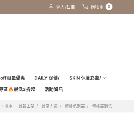
0
登入/註冊
購物車
off限量優惠
DAILY 保健/
SKIN 保養彩妝/
專區🔥最低3折起
活動資訊
品，排序：
最新上架
最高人氣
價格低到高
價格高到低