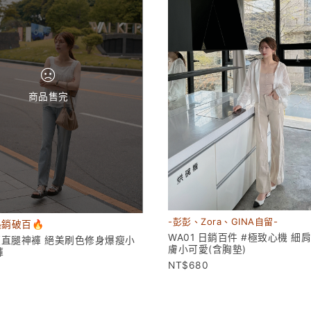
商品售完
-彭彭、Zora、GINA自留-
熱銷破百🔥
WA01 日銷百件 #極致心機 細
爆瘦直腿神褲 絕美刷色修身爆瘦小
膚小可愛(含胸墊)
褲
680