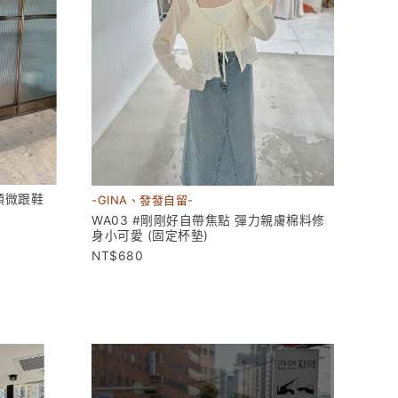
頭微跟鞋
-GINA、發發自留-
WA03 #剛剛好自帶焦點 彈力親膚棉料修
身小可愛 (固定杯墊)
680