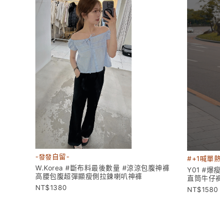
-
發發
自留-
#+1喊單
W.Korea #斷布料最後數量 #涼涼包腹神褲
Y01 #
高腰包腹超彈顯瘦側拉鍊喇叭神褲
直筒牛仔
1380
1580