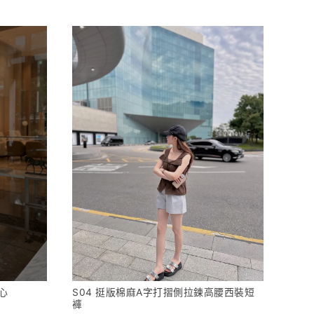
心
S04 挺版棉麻A字打摺側拉鍊高腰西裝短
褲