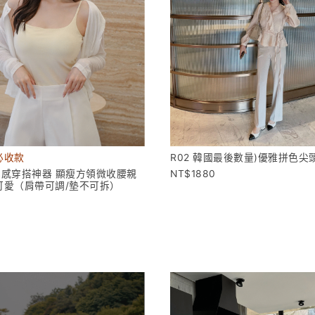
必收款
R02 韓國最後數量)優雅拼色尖
#雲感穿搭神器 顯瘦方領微收腰親
1880
可愛（肩帶可調/墊不可拆）