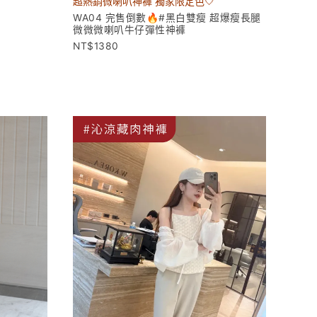
超熱銷微喇叭神褲 獨家限定色🤍
WA04 完售倒數🔥#黑白雙瘦 超爆瘦長腿
微微微喇叭牛仔彈性神褲
1380