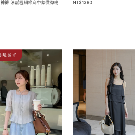
凍涼神褲 涼感極細棉麻中線微微喇
1380