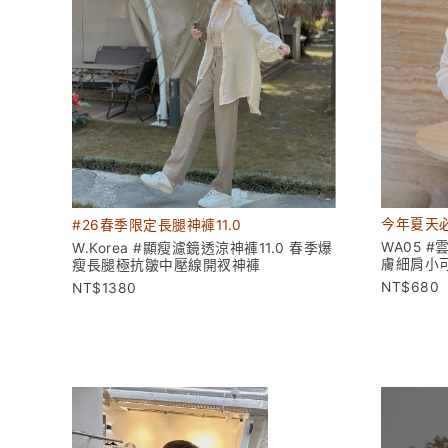
今年夏天
#26春季限定長腿神褲11.0
WA05 
W.Korea #顯瘦濾鏡透涼神褲11.0 春季爆
膚細肩小
瘦長腿極抗皺中壓線開衩神褲
680
1380