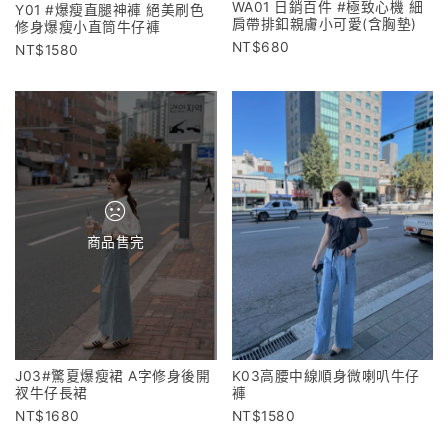
WA01 日銷百件 #極致心機 細
Y01 #爆瘦直腿神褲 絕美刷色
肩帶排釦親膚小可愛(含胸墊)
修身爆瘦小直筒牛仔褲
680
1580
商品售完
K03高腰中線順身微喇叭牛仔
J03#驚夏爆瘦裙 A字修身後開
褲
衩牛仔長裙
1580
1680