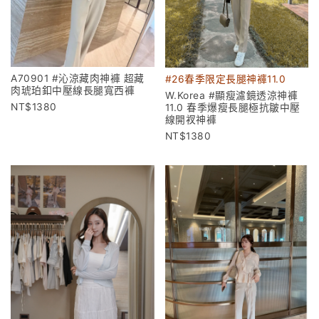
A70901 #沁涼藏肉神褲 超藏
#26春季限定長腿神褲11.0
肉琥珀釦中壓線長腿寬西褲
W.Korea #顯瘦濾鏡透涼神褲
1380
11.0 春季爆瘦長腿極抗皺中壓
線開衩神褲
1380