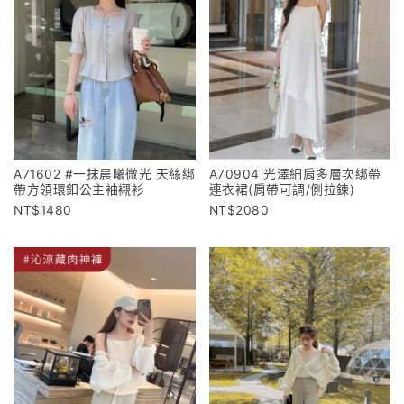
A71602 #一抹晨曦微光 天絲綁
A70904 光澤細肩多層次綁帶
帶方領環釦公主袖襯衫
連衣裙(肩帶可調/側拉鍊)
1480
2080