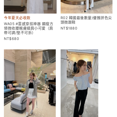
今年夏天必收款
R02 韓國最後數量)優雅拼色尖
頭微跟鞋
WA05 #雲感穿搭神器 顯瘦方
領微收腰親膚細肩小可愛（肩
1880
帶可調/墊不可拆）
680