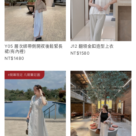
Y05 層次綁帶側開衩後鬆緊長
J12 翻領金釦造型上衣
裙(有內裡)
1580
1480