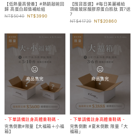
【低熱量高營養】#熱銷敲碗回
【囤貨首選】#每日美麗補給
歸 高蛋白超值補給組
頂級玻尿酸膠原蛋白胜肽 買7送
7
5040
3990
41720
20860
商品售完
商品售完
- 下單請備註身高體重鞋碼 -
- 下單請備註身高體重鞋碼 -
完售倒數#限量【大福箱＋小福
完售倒數 #夏末倒數 限量「大
箱】
福箱」