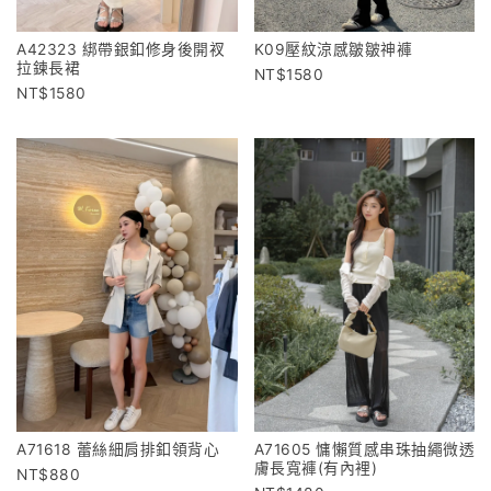
A42323 綁帶銀釦修身後開衩
K09壓紋涼感皺皺神褲
拉鍊長裙
1580
1580
A71618 蕾絲細肩排釦領背心
A71605 慵懶質感串珠抽繩微透
膚長寬褲(有內裡)
880