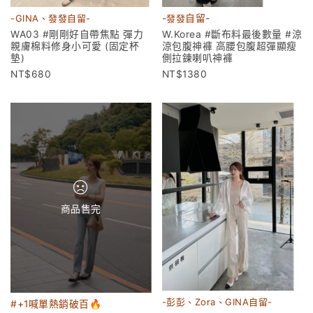
-GINA、發發自留-
-
發發
自留-
WA03 #剛剛好自帶焦點 彈力
W.Korea #斷布料最後數量 #涼
親膚棉料修身小可愛 (固定杯
涼包腹神褲 高腰包腹超彈顯瘦
墊)
側拉鍊喇叭神褲
680
1380
商品售完
-彭彭、Zora、GINA自留-
#+1喊單熱銷破百🔥