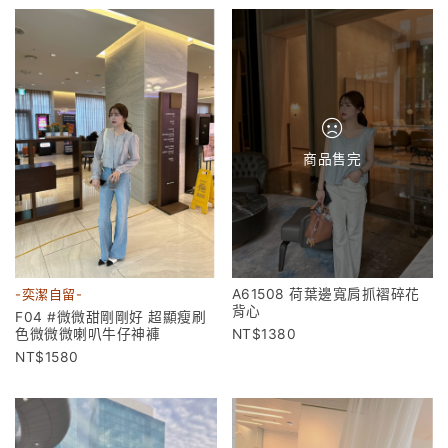
商品售完
A61508 荷葉邊寬肩抓褶碎花
-奕潔自留-
背心
F04 #微微甜剛剛好 超顯瘦刷
1380
色微微微喇叭牛仔神褲
1580