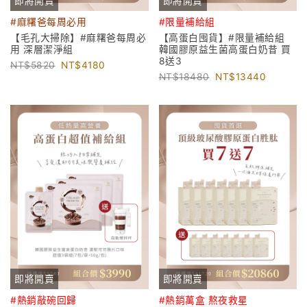
即將開賣
即將開賣
#麻糬爸每周必用
#限量補給組
【毛孔大掃除】#麻糬爸每周必
【高蛋白囤貨】#限量補給組
用 深層潔淨組
韓國膠原益生菌高蛋白奶昔 買
8送3
5820
4180
18480
13440
即將開賣
即將開賣
#熱銷敲碗回歸
#熱銷萬盒 熬夜救星