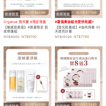
即將開賣
即將開賣
Orgahue 周年慶 #限定限量
#最強黃金組合更
快有感!!
【敏感肌救星】#限量限定 肌
【發光肌養成】#由內保養 30
底修護組
天透亮計畫
8400
6100
10720
7760