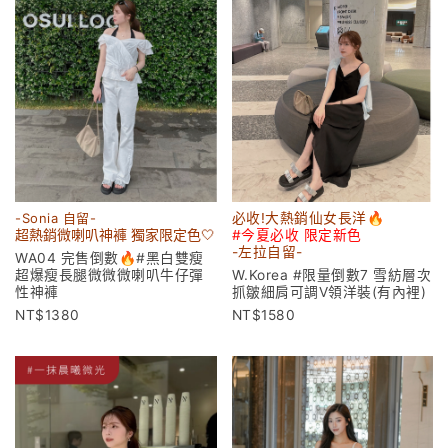
-Sonia 自留-
必收!大熱銷仙女長洋🔥
超熱銷微喇叭神褲 獨家限定色🤍
#今夏必收 限定新色
-左拉
自留-
WA04 完售倒數🔥#黑白雙瘦
超爆瘦長腿微微微喇叭牛仔彈
W.Korea #限量倒數7 雪紡層次
性神褲
抓皺細肩可調V領洋裝(有內裡)
1380
1580