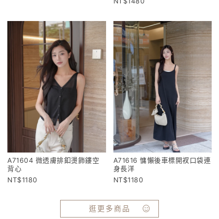
1480
A71604 微透膚排釦燙飾鏤空
A71616 慵懶後車標開衩口袋連
背心
身長洋
1180
1180
逛更多商品