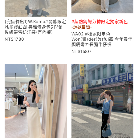
(完售釋出1)W.Korea#開幕限定
#超熱銷彎ㄉ褲限定獨家新色
凡爾賽莊園 典雅修身包釦V領
-逸歡自留-
後綁帶雪紡洋裝(有內襯)
WA02 #獨家限定色
1780
Won(彎)der(ㄉ)ful褲 今年最佳
顯瘦彎ㄉ長腿牛仔褲
1580