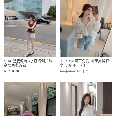
S04 挺版棉麻A字打摺側拉鍊
Y07 #女團直角肩 圓領掛脖棉
高腰西裝短褲
背心(墊不可拆)
1680
880
750