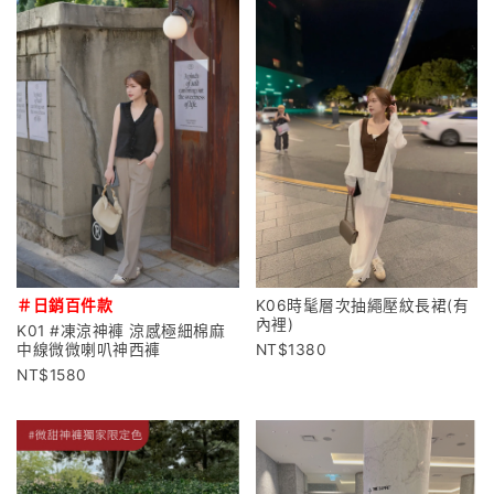
＃日銷百件款
K06時髦層次抽繩壓紋長裙(有
內裡)
K01 #凍涼神褲 涼感極細棉麻
中線微微喇叭神西褲
1380
1580