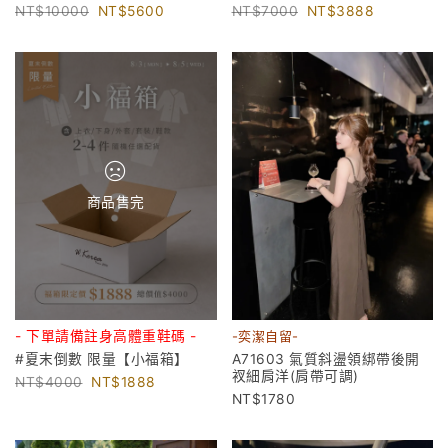
10000
5600
7000
3888
商品售完
- 下單請備註身高體重鞋碼 -
-奕潔自留-
#夏末倒數 限量【小福箱】
A71603 氣質斜盪領綁帶後開
衩細肩洋(肩帶可調)
4000
1888
1780