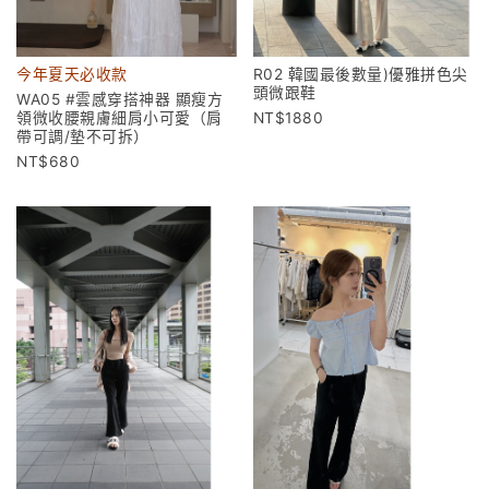
今年夏天必收款
R02 韓國最後數量)優雅拼色尖
頭微跟鞋
WA05 #雲感穿搭神器 顯瘦方
領微收腰親膚細肩小可愛（肩
1880
帶可調/墊不可拆）
680