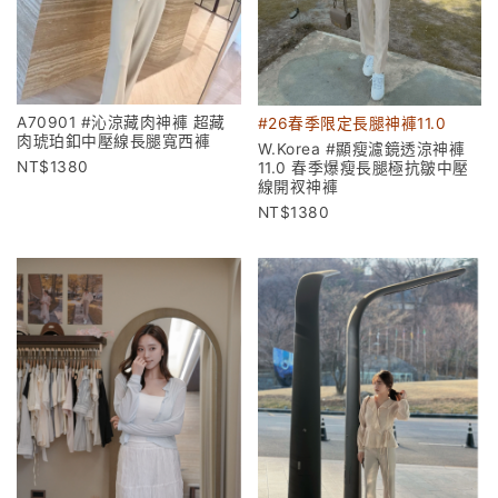
A70901 #沁涼藏肉神褲 超藏
#26春季限定長腿神褲11.0
肉琥珀釦中壓線長腿寬西褲
W.Korea #顯瘦濾鏡透涼神褲
1380
11.0 春季爆瘦長腿極抗皺中壓
線開衩神褲
1380