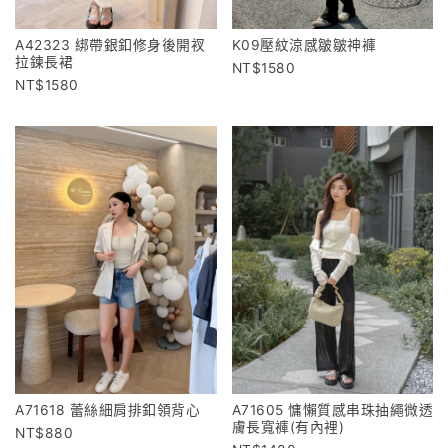
A42323 綁帶銀釦修身後開衩
K09壓紋涼感皺皺神褲
拉鍊長裙
1580
1580
A71618 蕾絲細肩排釦領背心
A71605 慵懶質感串珠抽繩微透
膚長寬褲(有內裡)
880