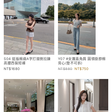
S04 挺版棉麻A字打摺側拉鍊
Y07 #女團直角肩 圓領掛脖棉
高腰西裝短褲
背心(墊不可拆)
1680
880
750