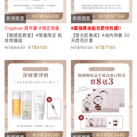
即將開賣
即將開賣
Orgahue 周年慶 #限定限量
#最強黃金組合更
快有感!!
【敏感肌救星】#限量限定 肌
【發光肌養成】#由內保養 30
底修護組
天透亮計畫
8400
6100
10720
7760