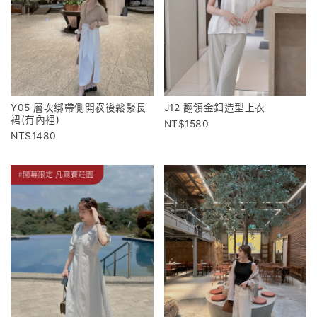
Y05 層次綁帶側開衩後鬆緊長
J12 翻領金釦造型上衣
裙(有內裡)
1580
1480