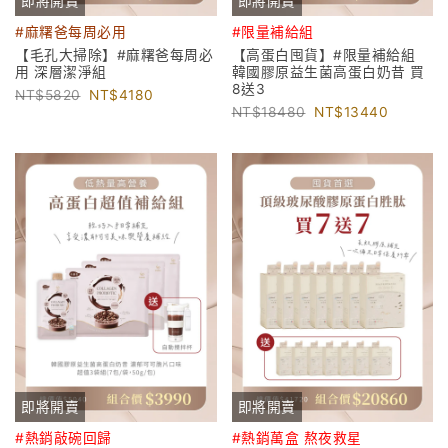
即將開賣
即將開賣
#麻糬爸每周必用
#限量補給組
【毛孔大掃除】#麻糬爸每周必
【高蛋白囤貨】#限量補給組
用 深層潔淨組
韓國膠原益生菌高蛋白奶昔 買
8送3
5820
4180
18480
13440
即將開賣
即將開賣
#熱銷敲碗回歸
#熱銷萬盒 熬夜救星