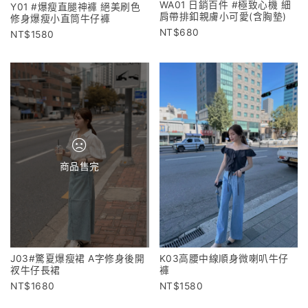
WA01 日銷百件 #極致心機 細
Y01 #爆瘦直腿神褲 絕美刷色
肩帶排釦親膚小可愛(含胸墊)
修身爆瘦小直筒牛仔褲
680
1580
商品售完
K03高腰中線順身微喇叭牛仔
J03#驚夏爆瘦裙 A字修身後開
褲
衩牛仔長裙
1580
1680