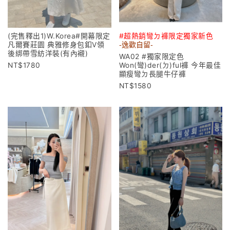
(完售釋出1)W.Korea#開幕限定
#超熱銷彎ㄉ褲限定獨家新色
凡爾賽莊園 典雅修身包釦V領
-逸歡自留-
後綁帶雪紡洋裝(有內襯)
WA02 #獨家限定色
1780
Won(彎)der(ㄉ)ful褲 今年最佳
顯瘦彎ㄉ長腿牛仔褲
1580