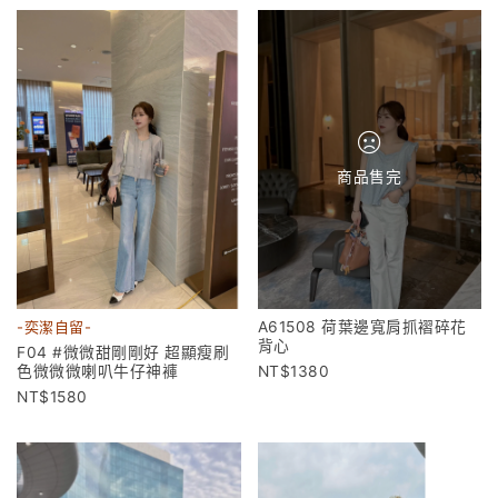
商品售完
A61508 荷葉邊寬肩抓褶碎花
-奕潔自留-
背心
F04 #微微甜剛剛好 超顯瘦刷
1380
色微微微喇叭牛仔神褲
1580