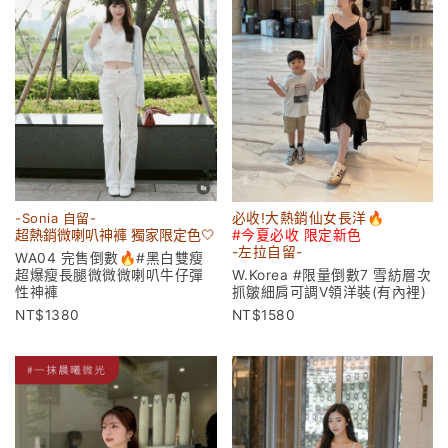
-Sonia 自留-
必收!大熱銷仙女長洋🔥
超熱銷微喇叭神褲 獨家限定色🤍
#今夏必收 限定新色
-左拉
自留-
WA04 完售倒數🔥#黑白雙瘦
超爆瘦長腿微微微喇叭牛仔彈
W.Korea #限量倒數7 雪紡層次
性神褲
抓皺細肩可調V領洋裝(有內裡)
1380
1580