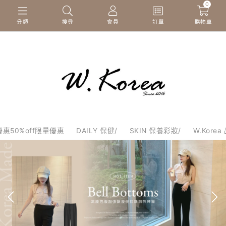
0
分類
搜尋
會員
訂單
購物車
惠50%off限量優惠
DAILY 保健/
SKIN 保養彩妝/
W.Korea