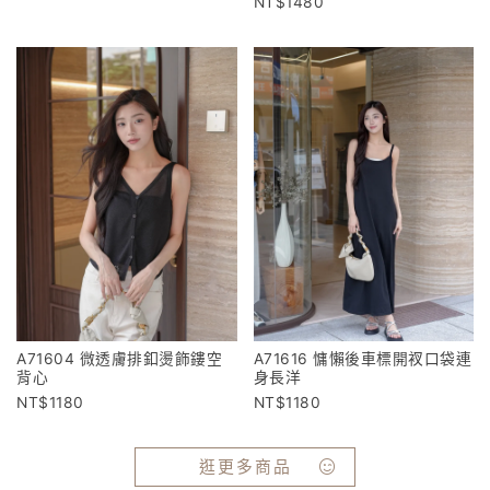
1480
A71604 微透膚排釦燙飾鏤空
A71616 慵懶後車標開衩口袋連
背心
身長洋
1180
1180
逛更多商品