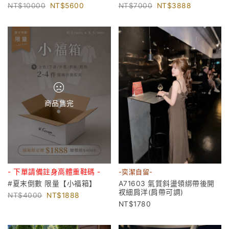
10000
5600
7000
3888
商品售完
- 下單請備註身高體重鞋碼 -
-奕潔自留-
#夏末倒數 限量【小福箱】
A71603 氣質斜盪領綁帶後開
衩細肩洋(肩帶可調)
4000
1888
1780