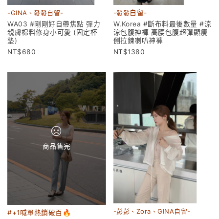
-GINA、發發自留-
-
發發
自留-
WA03 #剛剛好自帶焦點 彈力
W.Korea #斷布料最後數量 #涼
親膚棉料修身小可愛 (固定杯
涼包腹神褲 高腰包腹超彈顯瘦
墊)
側拉鍊喇叭神褲
680
1380
商品售完
-彭彭、Zora、GINA自留-
#+1喊單熱銷破百🔥