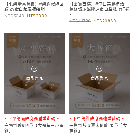
【低熱量高營養】#熱銷敲碗回
【囤貨首選】#每日美麗補給
歸 高蛋白超值補給組
頂級玻尿酸膠原蛋白胜肽 買7送
7
5040
3990
41720
20860
商品售完
商品售完
- 下單請備註身高體重鞋碼 -
- 下單請備註身高體重鞋碼 -
完售倒數#限量【大福箱＋小福
完售倒數 #夏末倒數 限量「大
箱】
福箱」