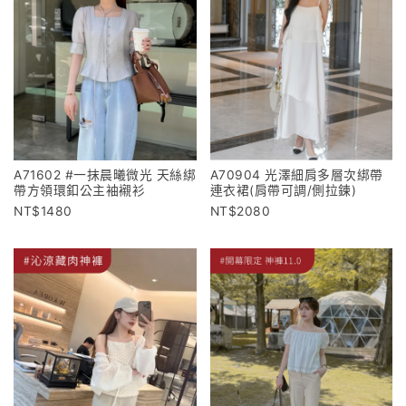
A71602 #一抹晨曦微光 天絲綁
A70904 光澤細肩多層次綁帶
帶方領環釦公主袖襯衫
連衣裙(肩帶可調/側拉鍊)
1480
2080