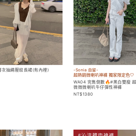
層次抽繩壓紋長裙(有內裡)
-Sonia 自留-
超熱銷微喇叭神褲 獨家限定色🤍
WA04 完售倒數🔥#黑白雙瘦 
微微微喇叭牛仔彈性神褲
1380