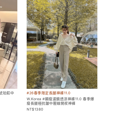
肉琥珀釦中
#26春季限定長腿神褲11.0
W.Korea #顯瘦濾鏡透涼神褲11.0 春季爆
瘦長腿極抗皺中壓線開衩神褲
1380