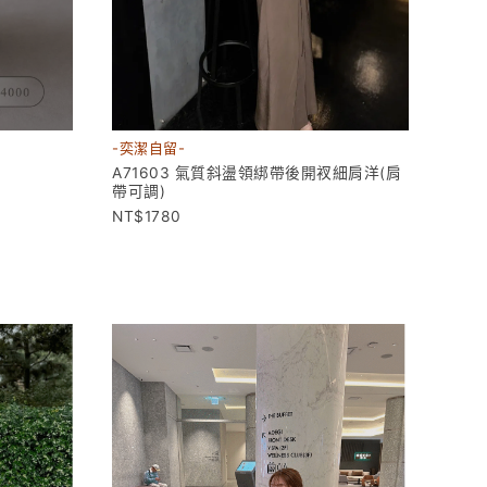
-奕潔自留-
A71603 氣質斜盪領綁帶後開衩細肩洋(肩
帶可調)
1780