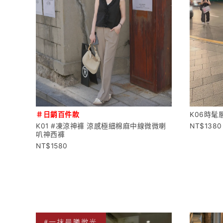
＃日銷百件款
K06時髦
K01 #凍涼神褲 涼感極細棉麻中線微微喇
1380
叭神西褲
1580