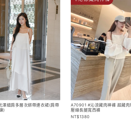
4 光澤細肩多層次綁帶連衣裙(肩帶
A70901 #沁涼藏肉神褲 超藏
鍊)
壓線長腿寬西褲
1380