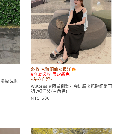
必收!大熱銷仙女長洋🔥
#今夏必收 限定新色
-左拉
自留-
超爆瘦長腿
W.Korea #限量倒數7 雪紡層次抓皺細肩可
調V領洋裝(有內裡)
1580