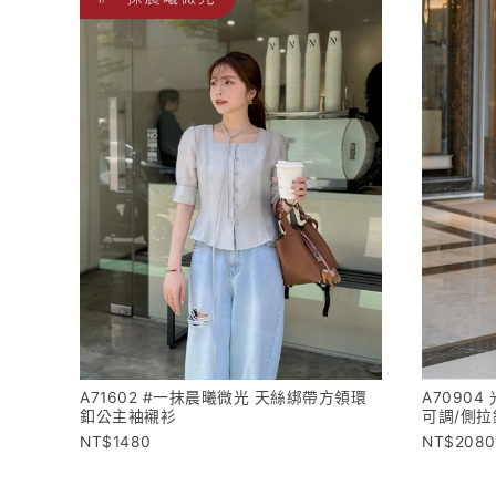
A71602 #一抹晨曦微光 天絲綁帶方領環
A7090
釦公主袖襯衫
可調/側拉
1480
2080