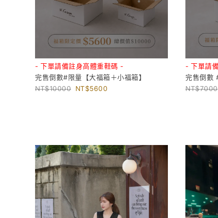
- 下單請備註身高體重鞋碼 -
- 下單請
完售倒數#限量【大福箱＋小福箱】
完售倒數 
10000
5600
7000