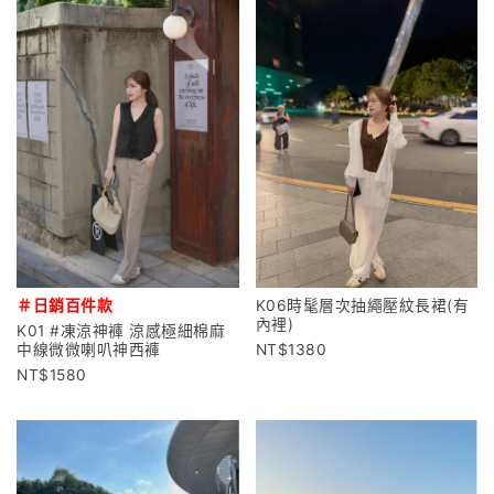
＃日銷百件款
K06時髦層次抽繩壓紋長裙(有
內裡)
K01 #凍涼神褲 涼感極細棉麻
中線微微喇叭神西褲
1380
1580