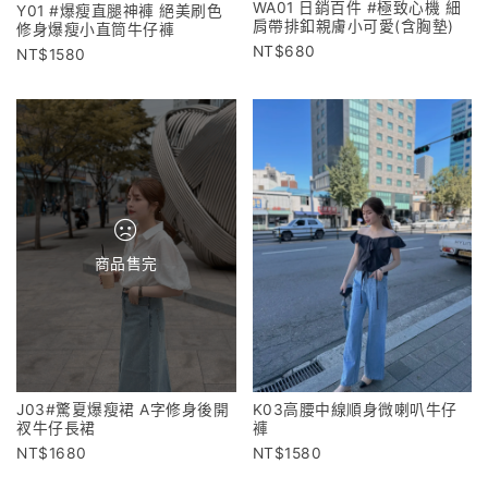
WA01 日銷百件 #極致心機 細
Y01 #爆瘦直腿神褲 絕美刷色
肩帶排釦親膚小可愛(含胸墊)
修身爆瘦小直筒牛仔褲
680
1580
商品售完
K03高腰中線順身微喇叭牛仔
J03#驚夏爆瘦裙 A字修身後開
褲
衩牛仔長裙
1580
1680