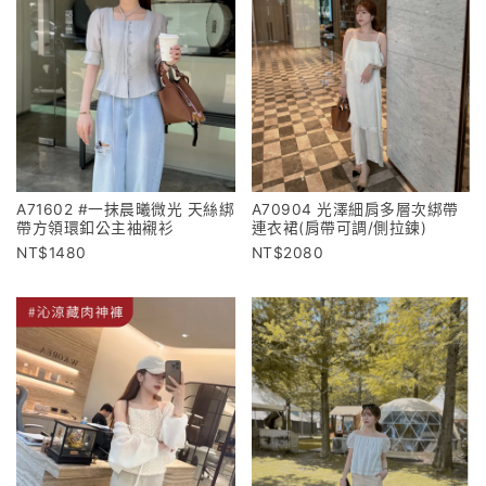
A71602 #一抹晨曦微光 天絲綁
A70904 光澤細肩多層次綁帶
帶方領環釦公主袖襯衫
連衣裙(肩帶可調/側拉鍊)
1480
2080