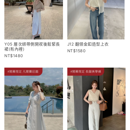
Y05 層次綁帶側開衩後鬆緊長
J12 翻領金釦造型上衣
裙(有內裡)
1580
1480