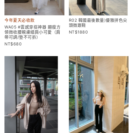
今年夏天必收款
R02 韓國最後數量)優雅拼色尖
頭微跟鞋
WA05 #雲感穿搭神器 顯瘦方
領微收腰親膚細肩小可愛（肩
1880
帶可調/墊不可拆）
680