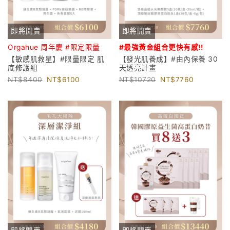
即將開賣
即將開賣
Orgahue 周年慶 #限定限量
#最強黃金組合更
快有感!!
【敏感肌救星】#限量限定 肌
【發光肌養成】#由內保養 30
底修護組
天透亮計畫
8400
6100
10720
7760