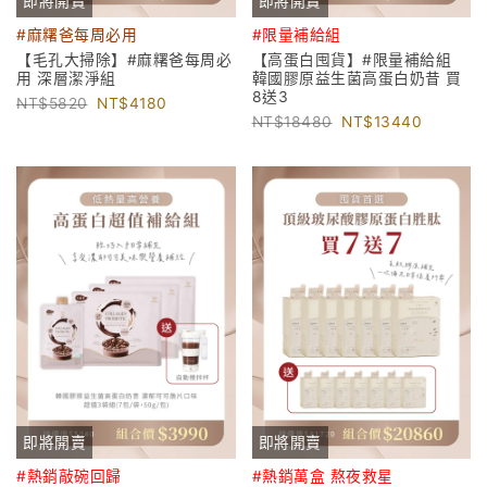
即將開賣
即將開賣
#麻糬爸每周必用
#限量補給組
【毛孔大掃除】#麻糬爸每周必
【高蛋白囤貨】#限量補給組
用 深層潔淨組
韓國膠原益生菌高蛋白奶昔 買
8送3
5820
4180
18480
13440
即將開賣
即將開賣
#熱銷敲碗回歸
#熱銷萬盒 熬夜救星