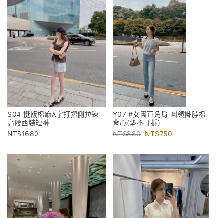
S04 挺版棉麻A字打摺側拉鍊
Y07 #女團直角肩 圓領掛脖棉
高腰西裝短褲
背心(墊不可拆)
1680
880
750