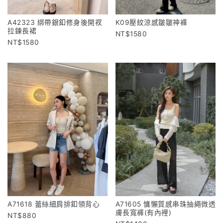
A42323 綁帶銀釦修身後開衩
K09壓紋涼感皺皺神褲
拉鍊長裙
1580
1580
A71618 蕾絲細肩排釦領背心
A71605 慵懶質感串珠抽繩微透
膚長寬褲(有內裡)
880