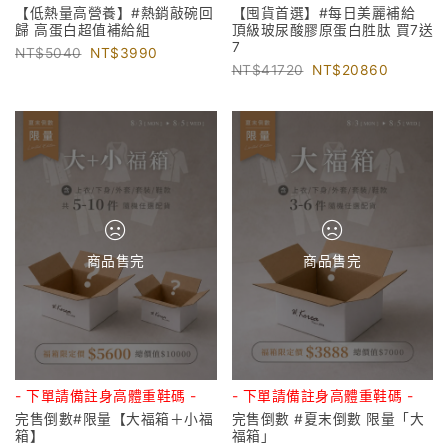
【低熱量高營養】#熱銷敲碗回
【囤貨首選】#每日美麗補給
歸 高蛋白超值補給組
頂級玻尿酸膠原蛋白胜肽 買7送
7
5040
3990
41720
20860
商品售完
商品售完
- 下單請備註身高體重鞋碼 -
- 下單請備註身高體重鞋碼 -
完售倒數#限量【大福箱＋小福
完售倒數 #夏末倒數 限量「大
箱】
福箱」