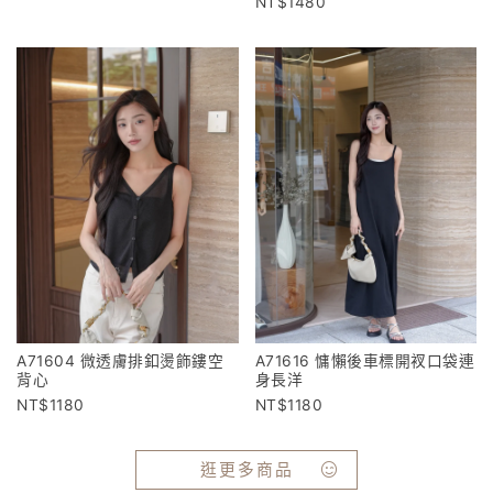
1480
A71604 微透膚排釦燙飾鏤空
A71616 慵懶後車標開衩口袋連
背心
身長洋
1180
1180
逛更多商品