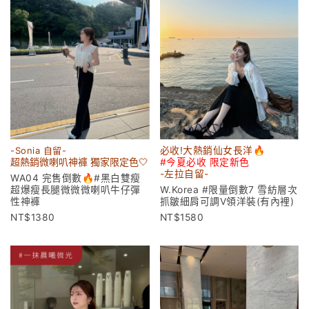
-Sonia 自留-
必收!大熱銷仙女長洋🔥
超熱銷微喇叭神褲 獨家限定色🤍
#今夏必收 限定新色
-左拉
自留-
WA04 完售倒數🔥#黑白雙瘦
超爆瘦長腿微微微喇叭牛仔彈
W.Korea #限量倒數7 雪紡層次
性神褲
抓皺細肩可調V領洋裝(有內裡)
1380
1580