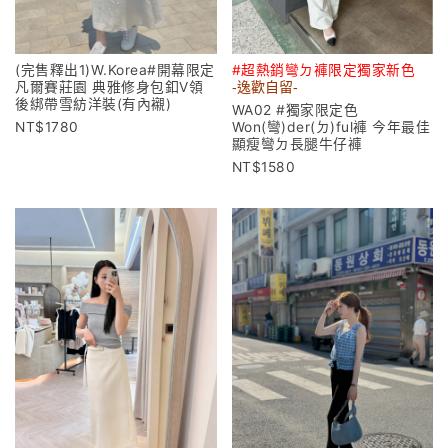
(完售釋出1)W.Korea#開幕限定
#超熱銷彎ㄉ褲限定獨家新色
凡爾賽莊園 典雅修身包釦V領
-逸歡自留-
後綁帶雪紡洋裝(有內襯)
WA02 #獨家限定色
1780
Won(彎)der(ㄉ)ful褲 今年最佳
顯瘦彎ㄉ長腿牛仔褲
1580