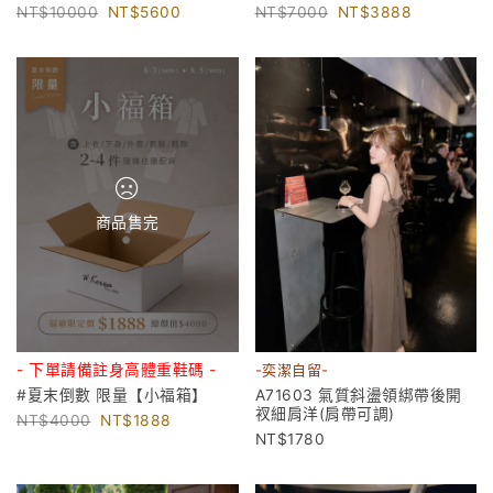
10000
5600
7000
3888
商品售完
- 下單請備註身高體重鞋碼 -
-奕潔自留-
#夏末倒數 限量【小福箱】
A71603 氣質斜盪領綁帶後開
衩細肩洋(肩帶可調)
4000
1888
1780