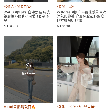
-GINA、發發自留-
-
發發
自留-
WA03 #剛剛好自帶焦點 彈力
W.Korea #斷布料最後數量 #涼
親膚棉料修身小可愛 (固定杯
涼包腹神褲 高腰包腹超彈顯瘦
墊)
側拉鍊喇叭神褲
680
1380
商品售完
-彭彭、Zora、GINA自留-
#+1喊單熱銷破百🔥