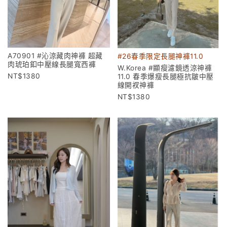
A70901 #沁涼藏肉神褲 超藏
#26春季限定長腿神褲11.0
肉琥珀釦中壓線長腿寬西褲
W.Korea #顯瘦濾鏡透涼神褲
1380
11.0 春季爆瘦長腿極抗皺中壓
線開衩神褲
1380