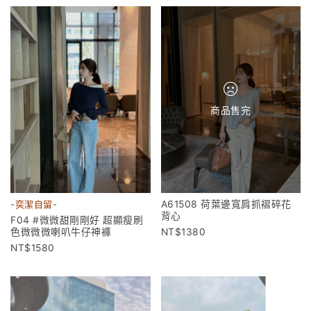
商品售完
A61508 荷葉邊寬肩抓褶碎花
-奕潔自留-
背心
F04 #微微甜剛剛好 超顯瘦刷
1380
色微微微喇叭牛仔神褲
1580