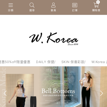
0
分類
搜尋
會員
訂單
購物車
惠50%off限量優惠
DAILY 保健/
SKIN 保養彩妝/
W.Korea