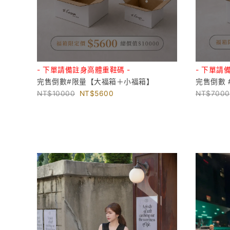
- 下單請備註身高體重鞋碼 -
- 下單請
完售倒數#限量【大福箱＋小福箱】
完售倒數 
10000
5600
7000