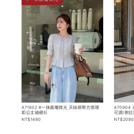
A71602 #一抹晨曦微光 天絲綁帶方領環
A7090
釦公主袖襯衫
可調/側拉
1480
2080