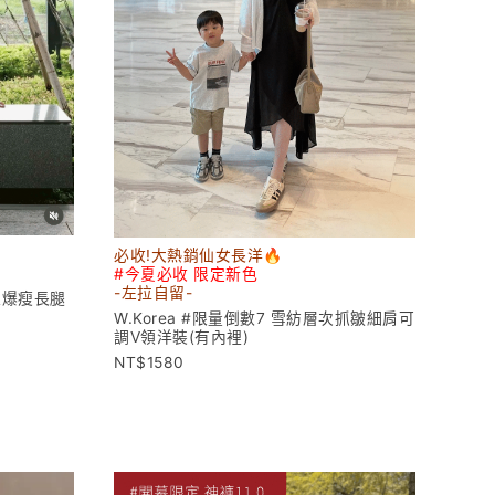
必收!大熱銷仙女長洋🔥
#今夏必收 限定新色
-左拉
自留-
超爆瘦長腿
W.Korea #限量倒數7 雪紡層次抓皺細肩可
調V領洋裝(有內裡)
1580