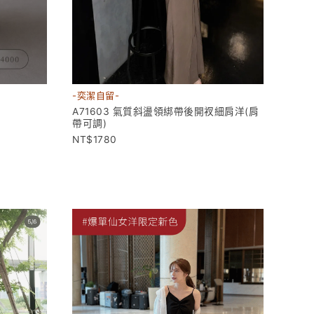
-奕潔自留-
A71603 氣質斜盪領綁帶後開衩細肩洋(肩
帶可調)
1780