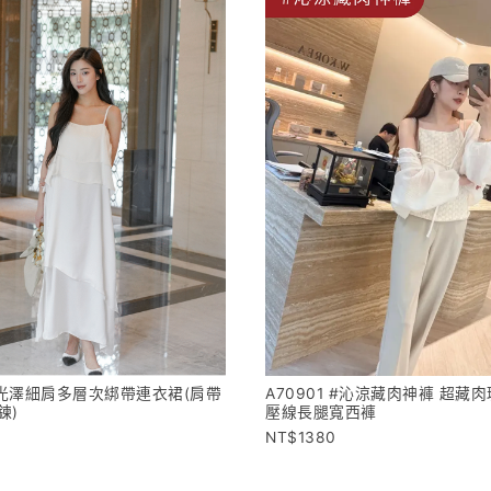
4 光澤細肩多層次綁帶連衣裙(肩帶
A70901 #沁涼藏肉神褲 超藏
鍊)
壓線長腿寬西褲
1380