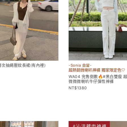
層次抽繩壓紋長裙(有內裡)
-Sonia 自留-
超熱銷微喇叭神褲 獨家限定色🤍
WA04 完售倒數🔥#黑白雙瘦 
微微微喇叭牛仔彈性神褲
1380