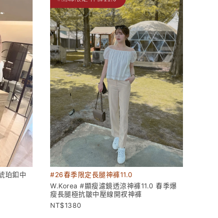
肉琥珀釦中
#26春季限定長腿神褲11.0
W.Korea #顯瘦濾鏡透涼神褲11.0 春季爆
瘦長腿極抗皺中壓線開衩神褲
1380