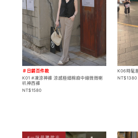
＃日銷百件款
K06時髦
K01 #凍涼神褲 涼感極細棉麻中線微微喇
1380
叭神西褲
1580