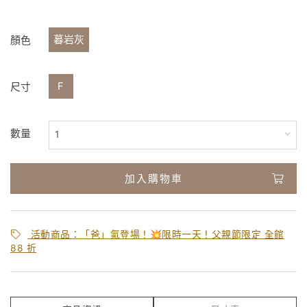
暮岩灰
顏色
F
尺寸
數量
加入購物車
活動商品：「爸」氣登場！💥限時一天！父親節限定 全館
88 折