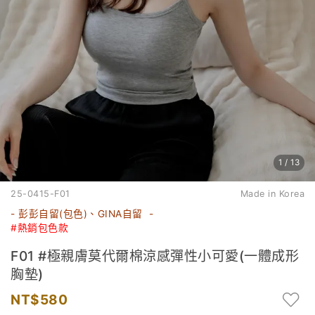
1
/
13
25-0415-F01
Made in Korea
- 彭彭自留(包色)、
GINA自留
-
#熱銷包色款
F01 #極親膚莫代爾棉涼感彈性小可愛(一體成形
胸墊)
580