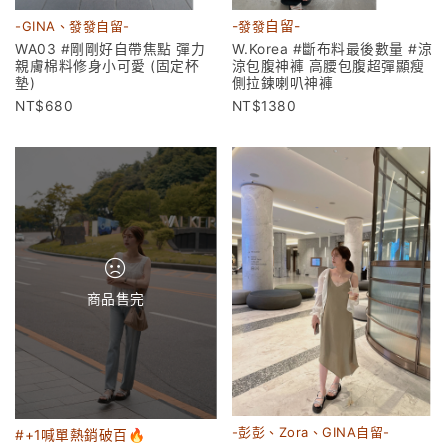
-GINA、發發自留-
-
發發
自留-
WA03 #剛剛好自帶焦點 彈力
W.Korea #斷布料最後數量 #涼
親膚棉料修身小可愛 (固定杯
涼包腹神褲 高腰包腹超彈顯瘦
墊)
側拉鍊喇叭神褲
680
1380
商品售完
-彭彭、Zora、GINA自留-
#+1喊單熱銷破百🔥