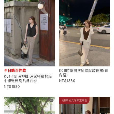
＃日銷百件款
K06時髦層次抽繩壓紋長裙(有
內裡)
K01 #凍涼神褲 涼感極細棉麻
中線微微喇叭神西褲
1380
1580