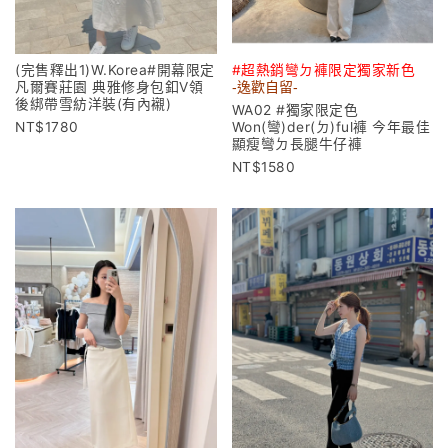
(完售釋出1)W.Korea#開幕限定
#超熱銷彎ㄉ褲限定獨家新色
凡爾賽莊園 典雅修身包釦V領
-逸歡自留-
後綁帶雪紡洋裝(有內襯)
WA02 #獨家限定色
1780
Won(彎)der(ㄉ)ful褲 今年最佳
顯瘦彎ㄉ長腿牛仔褲
1580