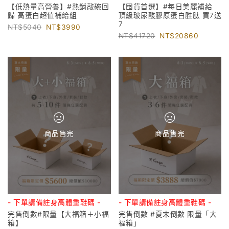
【低熱量高營養】#熱銷敲碗回
【囤貨首選】#每日美麗補給
歸 高蛋白超值補給組
頂級玻尿酸膠原蛋白胜肽 買7送
7
5040
3990
41720
20860
商品售完
商品售完
- 下單請備註身高體重鞋碼 -
- 下單請備註身高體重鞋碼 -
完售倒數#限量【大福箱＋小福
完售倒數 #夏末倒數 限量「大
箱】
福箱」