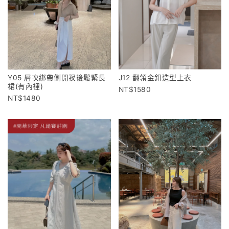
Y05 層次綁帶側開衩後鬆緊長
J12 翻領金釦造型上衣
裙(有內裡)
1580
1480