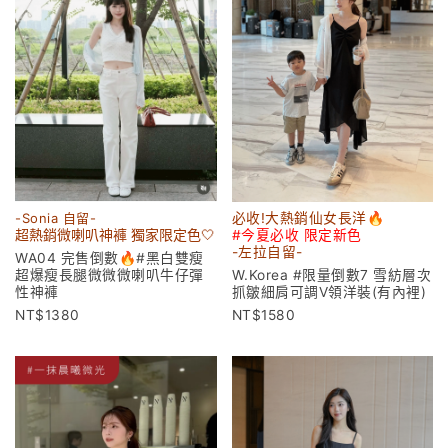
-Sonia 自留-
必收!大熱銷仙女長洋🔥
超熱銷微喇叭神褲 獨家限定色🤍
#今夏必收 限定新色
-左拉
自留-
WA04 完售倒數🔥#黑白雙瘦
超爆瘦長腿微微微喇叭牛仔彈
W.Korea #限量倒數7 雪紡層次
性神褲
抓皺細肩可調V領洋裝(有內裡)
1380
1580