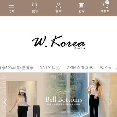
0
分類
搜尋
會員
訂單
購物車
惠50%off限量優惠
DAILY 保健/
SKIN 保養彩妝/
W.Korea