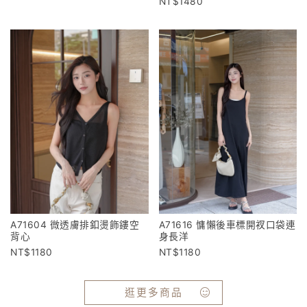
1480
A71604 微透膚排釦燙飾鏤空
A71616 慵懶後車標開衩口袋連
背心
身長洋
1180
1180
逛更多商品