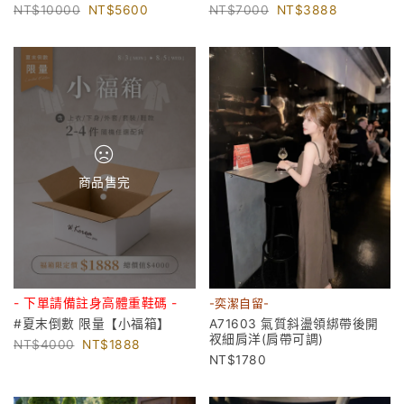
10000
5600
7000
3888
商品售完
- 下單請備註身高體重鞋碼 -
-奕潔自留-
#夏末倒數 限量【小福箱】
A71603 氣質斜盪領綁帶後開
衩細肩洋(肩帶可調)
4000
1888
1780