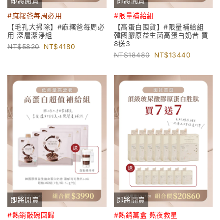
即將開賣
即將開賣
#麻糬爸每周必用
#限量補給組
【毛孔大掃除】#麻糬爸每周必
【高蛋白囤貨】#限量補給組
用 深層潔淨組
韓國膠原益生菌高蛋白奶昔 買
8送3
5820
4180
18480
13440
即將開賣
即將開賣
#熱銷敲碗回歸
#熱銷萬盒 熬夜救星