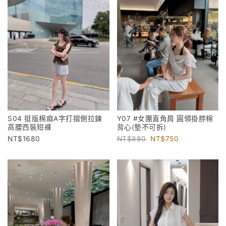
S04 挺版棉麻A字打摺側拉鍊
Y07 #女團直角肩 圓領掛脖棉
高腰西裝短褲
背心(墊不可拆)
1680
880
750