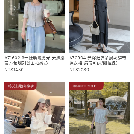
A71602 #一抹晨曦微光 天絲綁
A70904 光澤細肩多層次綁帶
帶方領環釦公主袖襯衫
連衣裙(肩帶可調/側拉鍊)
1480
2080