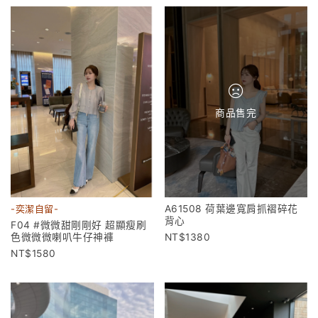
商品售完
A61508 荷葉邊寬肩抓褶碎花
-奕潔自留-
背心
F04 #微微甜剛剛好 超顯瘦刷
1380
色微微微喇叭牛仔神褲
1580