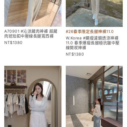
A70901 #沁涼藏肉神褲 超藏
#26春季限定長腿神褲11.0
肉琥珀釦中壓線長腿寬西褲
W.Korea #顯瘦濾鏡透涼神褲
1380
11.0 春季爆瘦長腿極抗皺中壓
線開衩神褲
1380