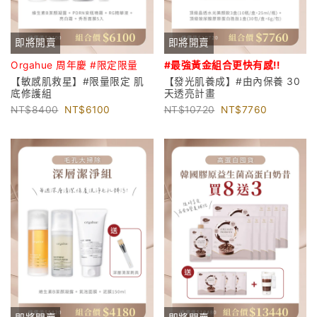
即將開賣
即將開賣
Orgahue 周年慶 #限定限量
#最強黃金組合更
快有感!!
【敏感肌救星】#限量限定 肌
【發光肌養成】#由內保養 30
底修護組
天透亮計畫
8400
6100
10720
7760