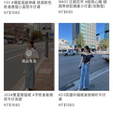
WA01 日銷百件 #極致心機 細
Y01 #爆瘦直腿神褲 絕美刷色
肩帶排釦親膚小可愛(含胸墊)
修身爆瘦小直筒牛仔褲
680
1580
商品售完
K03高腰中線順身微喇叭牛仔
J03#驚夏爆瘦裙 A字修身後開
褲
衩牛仔長裙
1580
1680