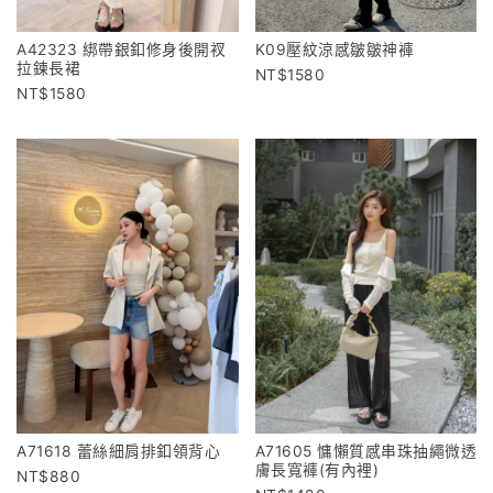
A42323 綁帶銀釦修身後開衩
K09壓紋涼感皺皺神褲
拉鍊長裙
1580
1580
A71618 蕾絲細肩排釦領背心
A71605 慵懶質感串珠抽繩微透
膚長寬褲(有內裡)
880