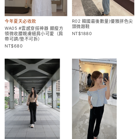
今年夏天必收款
R02 韓國最後數量)優雅拼色尖
頭微跟鞋
WA05 #雲感穿搭神器 顯瘦方
領微收腰親膚細肩小可愛（肩
1880
帶可調/墊不可拆）
680